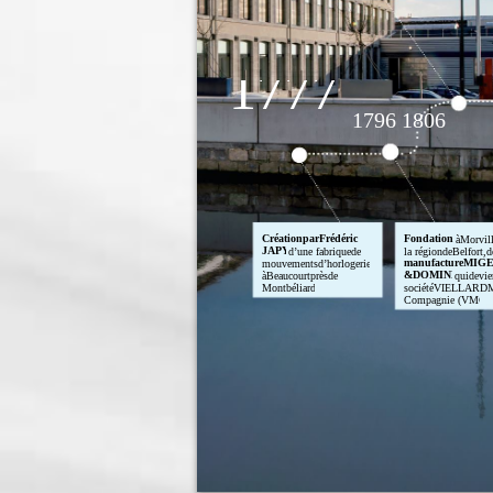
1777
1796 1806
CréationparFrédéric
Fondation
àMorvill
JAPY
d’une fabriquede
la régiondeBelfort,d
manufactureMIG
mouvementsd’horlogerie
&DOMINE
àBeaucourtprèsde
quidevie
Montbéliard.
sociétéVIELLARD
Compagnie (VMC).