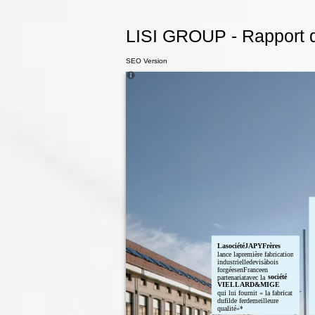
LISI GROUP - Rapport d'
SEO Version
LasociétéJAPYFrères
lance lapremière fabrication
industrielledevisàbois
forgéesenFranceen
société
partenariatavec la
VIELLARD&MIGEON
qui lui fournit « la fabrication
dufilde ferdemeilleure
qualité»*.